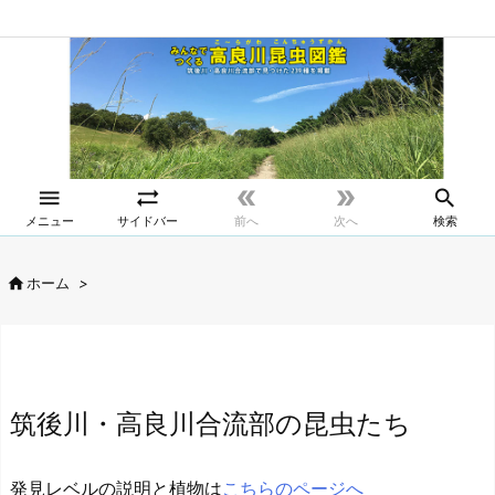





メニュー
サイドバー
前へ
次へ
検索

ホーム
>
筑後川・高良川合流部の昆虫たち
発見レベルの説明と植物は
こちらのページへ