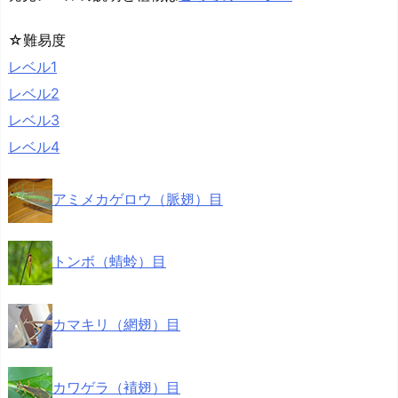
☆難易度
レベル1
レベル2
レベル3
レベル4
アミメカゲロウ（脈翅）目
トンボ（蜻蛉）目
カマキリ（網翅）目
カワゲラ（襀翅）目