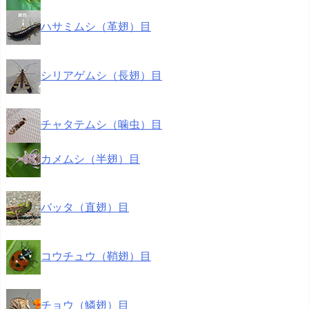
ハサミムシ（革翅）目
シリアゲムシ（長翅）目
チャタテムシ（噛虫）目
カメムシ（半翅）目
バッタ（直翅）目
コウチュウ（鞘翅）目
チョウ（鱗翅）目